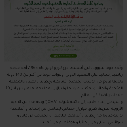
وتُعد جوما سبورت، التي أسسها فروكتوزو لوبيز عام 1965، أهم علامة
رياضية إسبانية على الصعيد الدولي. وتتواجد جوما في أكثر من 140 دولة
ولديها فروع في الولايات المتحدة الأمريكية وإيطاليا والصين والمملكة
المتحدة وألمانيا والمكسيك وبنما والبرازيل، مما يجعلها من بين أبرز 10
علامات رياضية في العالم.
و سيدخل إتحاد طنجة إلى قائمة شركاء “JOMA” رفقة عدد من الأندية
الأروبية العريقة كفرق فياريال-خطافي-ليغانس من إسبانيا و أطلانطا-
تورينو-فيرونا من إيطاليا و أندرلخت البلجيكي و المنتخب الروماني و
سوانسي سيتي من إنجلترا و هوفنهايم من ألمانيا.