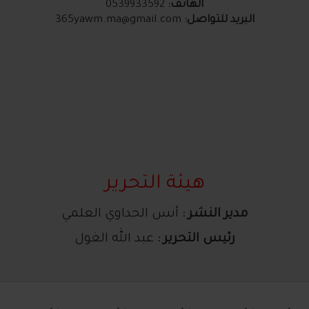
الهاتف:
0539933592
البريد للتواصل:
365yawm.ma@gmail.com
هيئة التحرير
مدير النشر :
أنس الحداوي العلمي
رئيس التحرير :
عبد الله الغول