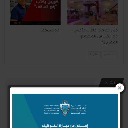
حين تصمت قاعات الأفراح…
رفع السقف
ماذا تغير في المجتمع
المغربي؟
السابق
التالي
اترك رد
Connect with:
Login With Google
Login With Facebook
Login With Twitter