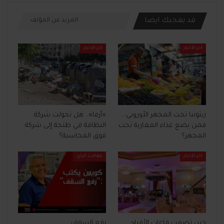
قد يعجبك ايضا
المزيد عن المؤلف
آخر الأخبار
آخر الأخبار
زيتوننا تحت المجهر الأوروبي…
«أرما».. هل تحولت شركة
فمن يضع غذاء المغاربة تحت
النظافة في طنجة إلى شركة
المجهر؟
فوق المحاسبة؟
آخر الأخبار
مقالات الرأي
حين تصمت قاعات الأفراح…
رفع السقف