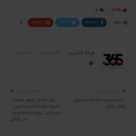
0
9,758
Google+
Twitter
Facebook
شارك
هيئة التحرير
4702 المشاركات
0 تعليقات
السابق بوست
القادم بوست
تجار قيسارية بطنجة يشكرون
حفل افتتاح مبهر: مهرجان
الوالي التازي
“صيف طنجة الكبرى الدولي”
يبصم على دورته الرابعة بمزيد
من التألق