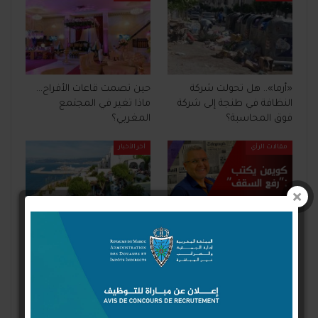
«أرما».. هل تحولت شركة
حين تصمت قاعات الأفراح…
النظافة في طنجة إلى شركة
ماذا تغير في المجتمع
فوق المحاسبة؟
المغربي؟
مقالات الرأي
آخر الأخبار
رفع السقف
هل تمتلك طنجة عرضا
سياحيا متكاملا، أم أنها لا تزال
تعتمد على جمالها الطبيعي
وموقعها…
السابق
التالي