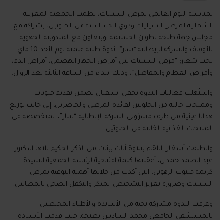
بمناسبة اليوم العالمي لمرض السيلياك، نظمت الجمعية المغربية
الشمالية لمرضى السيلياك وذوي الحساسية من الجلوتين، بشراكة مع
مجلس جهة طنجة تطوان الحسيمة، وبتعاون مع المندوبية الجهوية
للأوقاف والشركة الإيطالية “شار”، ندوة طبية علمية يوم الأحد 10 ماي،
تحت شعار: “مرض السيلياك بين أمراض الجهاز الهضمي، أمراض الدم،
وأمراض العظام والمفاصل”، وذلك ابتداء من الساعة الثالثة بعد الزوال.
واستُهلت فعاليات الندوة بحفل استقبال تضمن تقديم حلويات
ومملحات خالية من الجلوتين لفائدة المرضى والحاضرين، إلى جانب توزيع
هدايا عينية من طرف مسؤولي الشركة الإيطالية “شار”، المتخصصة في
المنتجات الغذائية الخالية من الجلوتين.
وانطلقت أشغال اللقاء بتلاوة آيات بينات من الذكر الحكيم تلاها الدكتور
عبد الصمد حمدان، أعقبتها كلمة افتتاحية لرئيسة الجمعية السيدة
كريمة حلتوت الرهوني، التي أكدت من خلالها أهمية التوعية بمرض
السيلياك وضرورة تعزيز التشخيص المبكر والتكفل الصحي بالمصابين.
وعرفت الندوة مشاركة نخبة من الأساتذة والأطباء المختصين
بالمستشفى الجامعي محمد السادس بطنجة، حيث قدمت الأستاذة