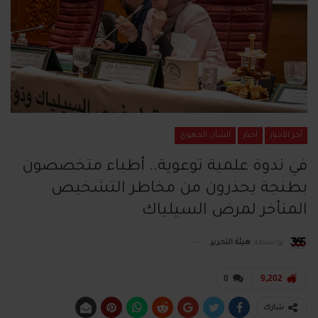
آخر الأخبار
أخبار
الشأن الجهوي
في ندوة علمية توعوية.. أطباء متخصصون
بطنجة يحذرون من مخاطر التشخيص
المتأخر لمرض السيلياك
بواسطة
هيئة التحرير
0
9,202
شارك