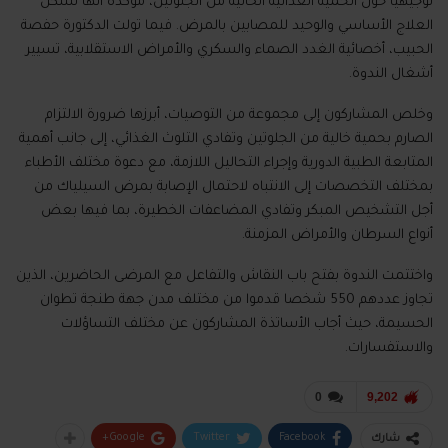
توجيهيا حول الحمية الغذائية الخالية من الجلوتين، مؤكدة أنها تشكل
العلاج الأساسي والوحيد للمصابين بالمرض. فيما تولت الدكتورة حفصة
الحبيب، أخصائية الغدد الصماء والسكري والأمراض الاستقلابية، تسيير
أشغال الندوة.
وخلص المشاركون إلى مجموعة من التوصيات، أبرزها ضرورة الالتزام
الصارم بحمية خالية من الجلوتين وتفادي التلوث الغذائي، إلى جانب أهمية
المتابعة الطبية الدورية وإجراء التحاليل اللازمة، مع دعوة مختلف الأطباء
بمختلف التخصصات إلى الانتباه لاحتمال الإصابة بمرض السيلياك من
أجل التشخيص المبكر وتفادي المضاعفات الخطيرة، بما فيها بعض
أنواع السرطان والأمراض المزمنة.
واختتمت الندوة بفتح باب النقاش والتفاعل مع المرضى الحاضرين، الذين
تجاوز عددهم 550 شخصا قدموا من مختلف مدن جهة طنجة تطوان
الحسيمة، حيث أجاب الأساتذة المشاركون عن مختلف التساؤلات
والاستفسارات.
0
9,202
Google+
Twitter
Facebook
شارك