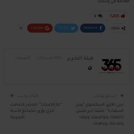
القادمة في إسبانيا.
0
7,215
Google+
Twitter
Facebook
شارك
هيئة التحرير
4701 المشاركات
0 تعليقات
السابق بوست
القادم بوست
سي طارق السكيتيوي “وزير
“غاز الضحك”: المخدر الصامت
السعادة” ،مثلتنا خير تمثيل
الذي يؤرق مضاجع الأندية
بأخلاقك وتواضعك ونبلك
الأوروبية
وصدقك ونباهتك