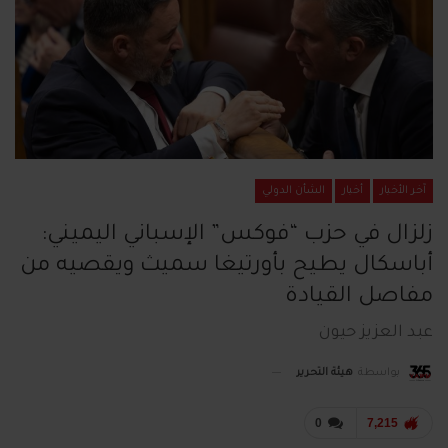
آخر الأخبار
أخبار
الشأن الدولي
زلزال في حزب “فوكس” الإسباني اليميني:
أباسكال يطيح بأورتيغا سميث ويقصيه من
مفاصل القيادة
عبد العزيز حيون
بواسطة
هيئة التحرير
0
7,215