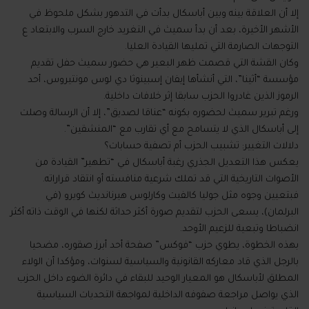
إلا أن العلاقة بينه وبين أباسكال بدأت في التدهور بشكل ملحوظ في
الأشهر الأخيرة، بعد أن بدأ سميث في التغريد خارج السرب والابتعاد ع
التوجهات الصارمة التي تمليها القيادة العليا.
وكان القشة التي قصمت ظهر البعير هي حضور سميث حفل تقديم
مؤسسة “أثينا”، التي أنشأها إيفان إسبينوثا دي لوس مونتيروس، أحد
الرموز الذين غادروا الحزب سابقا إثر خلافات داخلية.
ورغم تبرير سميث لحضوره بكونه “عناقا لصديق”، إلا أن الرسالة وصلت
إلى أباسكال الذي لا يتسامح مع أي تقارب مع “المنشقين”.
دلالات التغيير: تشبيب الحزب أم تصفية حسابات؟
يعكس هذا التعديل الجذري رغبة أباسكال في “تطهير” القيادة من
الأصوات التاريخية التي قد تملك شرعية منافسته أو انتقاد قراراته.
فبتعيين وجوه مثل جوليا كالفيت وكارلوس هيرنانديث كويرو (في
البرلمان)، يسعى الحزب لتقديم صورة أكثر حداثة لكنها في الوقت ذاته أكثر
انضباطا وتبعية للزعيم الأوحد.
بهذه الخطوة، يطوي حزب “فوكس” صفحة أحد أبرز صقوره، مضحيا
بالرجل الذي قاد معاركه القانونية والسياسية لسنوات، ومؤكدا أن الولاء
المطلق لأباسكال هو المعيار الوحيد للبقاء في دائرة الضوء داخل الحزب
الذي يواصل مراجعة صفوفه الداخلية لمواجهة التحديات السياسية