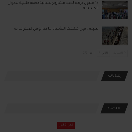
12 مليون درهم لدعم مشاريع نسائية بجهة طنجة-تطوان-
الحسيمة
سبتة… حين كشفت المأساة ما كنا نؤجل الاعتراف به
السابق
التالي
1 من 777
إعلانات
اقتصاد
آخر الأخبار