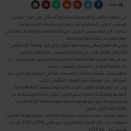
شارك
في خطوة تعكس إحكام قبضة سانتياغو أباسكال على حزب “فوكس”
الإسباني اليميني المتطرف، قرر زعيم الحزب إقصاء خافيير أورتيغا
سميث، أحد المؤسسين البارزين، من اللجنة التنفيذية الوطنية، وهو أعلى
جهاز قيادي في التشكيلة السياسية.
ويأتي هذا القرار لينهي رسميا نفوذ الرجل الذي كان يوما ما “اليد اليمنى”
لأباسكال والرجل الثاني في التنظيم السياسي المناعض للهجرة .
لم يكن هذا الإجراء مفاجئا تماما للمراقبين والمتتبعين السياسيين ، بل
جاء كحلقة أخيرة في مسلسل تهميش سميث.
فبعد سحب منصب المتحدث المساعد منه في البرلمان الإسباني، جاء
الدور الآن على موقعه داخل الهيكل التنظيمي للحزب.
وقد تم اختيار جوليا كالفيت، الرئيسة السابقة لمنصة “S’ha Acabat!”
الطلابية والمتحدثة الحالية باسم الحزب، لتكون البديلة الرسمية له، في
إشارة واضحة نحو دعم الوجوه الشابة الموالية تماما “للخط الجديد”.
نهاية حقبة “الرجل القوي”
شغل أورتيغا سميث مناصب حساسة مكنته من صياغة هوية “فوكس”
لسنوات، حيث كان الأمين العام للحزب بين عامي 2016 و 2022، ثم نائبا
للرئيس حتى عام 2024.