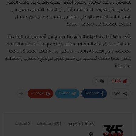
للنهوض برياضة البولينج، وتطوير أطرها التقنية والفنية بما يواكب التطور
العالمي الذي تعرفه اللعبة، مشيرةً إلى أن الهدف الأسمى يتمثل في
تأهيل عناصر المنتخب الوطني المغربي لضمان حضور قوي وتمثيل
مشرف للمملكة في المحافل الدولية.
وتُعد بطولة طنجة الدولية المفتوحة للبولينج من أهم المواعيد الرياضية
السنوية لعشاق هذه الرياضة بالمغرب، إذ تجمع بين المنافسة الرفيعة
المستوى وروح الصداقة والتبادل الرياضي بين مختلف المشاركين، مما
يجعل منها محطة أساسية في مسار تطوير البولينج بالمغرب والمنطقة
المغاربية.
0
9,186
Google+
Twitter
Facebook
شارك
هيئة التحرير
4702 المشاركات
0 تعليقات