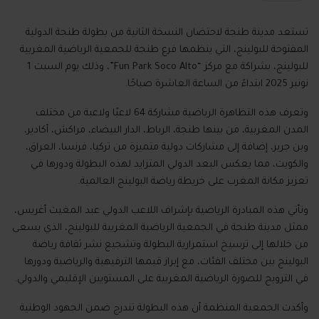
تستعد مدينة طنجة لاحتضان النسخة الثانية من بطولة طنجة الدولية
المفتوحة للبولينج، التي ينظمها فرع طنجة للجمعية الرياضية المغربية
للبولينج، بشراكة مع مركز “Fun Park Soco Alto”، وذلك يوم السبت 1
نونبر 2025 ابتداءً من الساعة العاشرة صباحًا.
وتعرف هذه التظاهرة الرياضية مشاركة 64 لاعبًا ولاعبة من مختلف
المدن المغربية، من بينها طنجة، الرباط، الدار البيضاء، مراكش، أكادير،
وبن جرير، إضافة إلى مشاركات دولية متميزة من تركيا، فرنسا، العراق،
والكويت، مما يعكس البعد الدولي المتزايد لهذه البطولة ودورها في
تعزيز مكانة المغرب على خريطة رياضة البولينج العالمية.
وتأتي هذه المبادرة الرياضية بإشراف اللاعب الدولي عبد المغيث أغريس،
ممثل مدينة طنجة في الجمعية الرياضية المغربية للبولينج، الذي يسعى
من خلالها إلى ترسيخ استمرارية البطولة وتشجيع نشر ثقافة رياضة
البولينج بين مختلف الفئات، مع إبراز قيمها الترفيهية والرياضية ودورها
في الترويج للصورة الرياضية المغربية على المستويين الإقليمي والدولي.
وأكدت الجمعية المنظمة أن هذه البطولة تندرج ضمن الجهود الوطنية