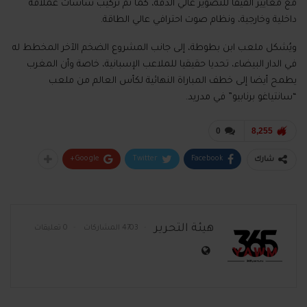
مع معايير الفيفا للتصوير عالي الدقة، كما تم تركيب شاشات عملاقة
داخلية وخارجية، ونظام صوت احترافي عالي الطاقة.
ويُشكل ملعب ابن بطوطة، إلى جانب المشروع الضخم الآخر المخطط له
في الدار البيضاء، تحديا حقيقيا للملاعب الإسبانية، خاصة وأن المغرب
يطمح أيضا إلى خطف المباراة النهائية لكأس العالم من ملعب
“سانتياغو برنابيو” في مدريد.
0
8,255
Google+
Twitter
Facebook
شارك
هيئة التحرير
4703 المشاركات
0 تعليقات