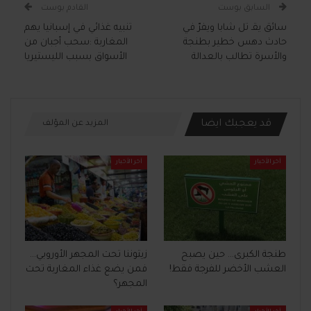
السابق بوست
القادم بوست
سائق يقـ تل شابا ويفرّ في
تنبيه غذائي في إسبانيا يهم
حادث دهس خطير بطنجة
المغاربة :سحب أجبان من
والأسرة تطالب بالعدالة
الأسواق بسبب الليستيريا
قد يعجبك ايضا
المزيد عن المؤلف
آخر الأخبار
آخر الأخبار
طنجة الكبرى… حين يصبح
زيتوننا تحت المجهر الأوروبي…
العشب الأخضر للفرجة فقط!
فمن يضع غذاء المغاربة تحت
المجهر؟