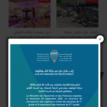
آخر الأخبار
آخر الأخبار
«أرما».. هل تحولت شركة
حين تصمت قاعات الأفراح…
النظافة في طنجة إلى شركة
ماذا تغير في المجتمع
فوق المحاسبة؟
المغربي؟
السابق
التالي
اترك رد
Connect with:
Login With Google
Login With Facebook