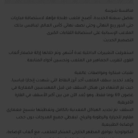
منافسة شرسة:
بفضل سعته الجديدة، أصبح ملعب طنجة مؤهلا لاستضافة مباريات
حتى الدور ربع النهائي وحتى نصف نهائي كأس العالم، لينافس بذلك
الملاعب الإسبانية على استضافة اللقاءات الكبرى.
التصميم الحديث:
استغرقت التغييرات الداخلية عدة أشهر، وتم خلالها إزالة مضمار ألعاب
القوى لتقريب الجماهير من الملعب وتحسين أجواء المتابعة .
تقنيات مبتكرة ومواصفات عالمية:
ويُعد تجديد سقف الملعب أحد أبرز النقاط التي شهدت إنجازا قياسيا،
حيث تم الانتهاء من هيكل السقف من قبل المهندسين المغاربة في
غضون 69 يوما فقط، وهو يُعد الآن من بين أكبر الأسقف في القارة
الأفريقية:
السقف: تم تجديد الهياكل المعدنية بالكامل وتغطيتها بنسيج معماري
مقاوم للحرارة والرطوبة والرياح، ليغطي جميع المدرجات دون حجب
الإضاءة الطبيعية.
التكنولوجيا: يتوافق المظهر الخارجي المبتكر للملعب، مع ألعاب الإضاءة،