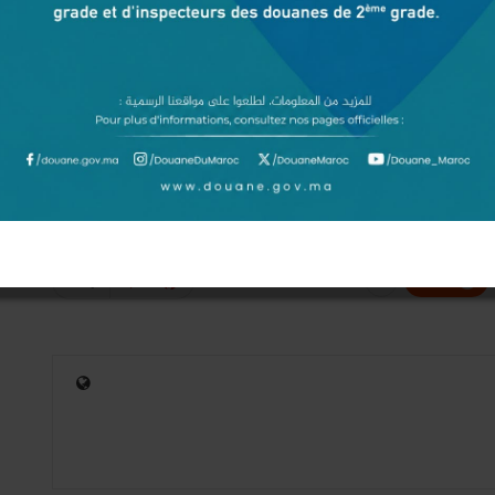
IMA الذي يرصد الإمكانات الكبيرة لأنظمة الطاقة المتجددة اللامركزية في المغرب، مع تركيز خاص
عدة في هذا المجال بفضل مؤهلاتها الطبيعية والاقتصادية.
كما يكشف التقرير عن آفاق واعدة على المستوى الوطني، حيث يمكن بلوغ قدرة إنتاجية تصل إلى 17.15 جيغاواط في أفق 2035،
لف الفاعلين من مؤسسات وقطاع خاص ومجتمع مدني، من أجل تحويل
مرتبط بالإنتاج الذاتي للكهرباء، بما يعزز الانتقال الطاقي المستدام
0
9,216
ReddIt