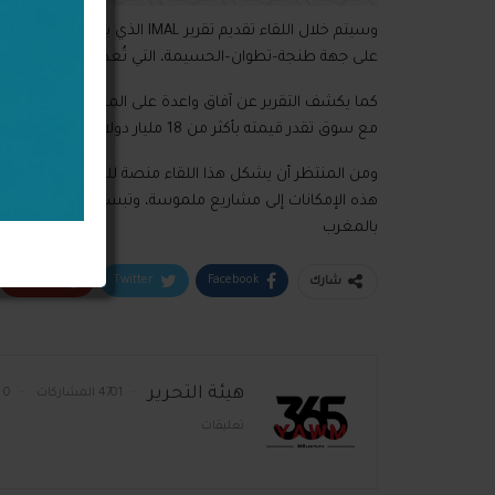
وسيتم خلال اللقاء تقديم تقرير L
على جهة طنجة–تطوان–الحسيمة، التي تُعد من المناطق الوا
مع سوق تقدر قيمته بأكثر من 18 مليار دولار، إلى جانب تقليص الانبعاثات الكربونية وخلق آلاف فرص الشغل.
ومن المنتظر أن يشكل هذا اللقاء منصة للحوار بين مخت
هذه الإمكانات إلى مشاريع ملموسة، وتبسيط الإطار القانوني ال
بالمغرب
Google+
Twitter
Facebook
شارك
هيئة التحرير
4701 المشاركات
0
تعليقات