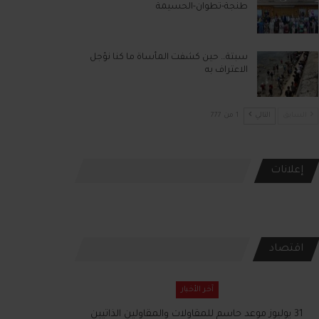
طنجة-تطوان-الحسيمة
سبتة… حين كشفت المأساة ما كنا نؤجل
الاعتراف به
السابق
التالي
1 من 777
إعلانات
اقتصاد
آخر الأخبار
31 يوليوز موعد حاسم للمقاولات والمقاولين الذاتيين