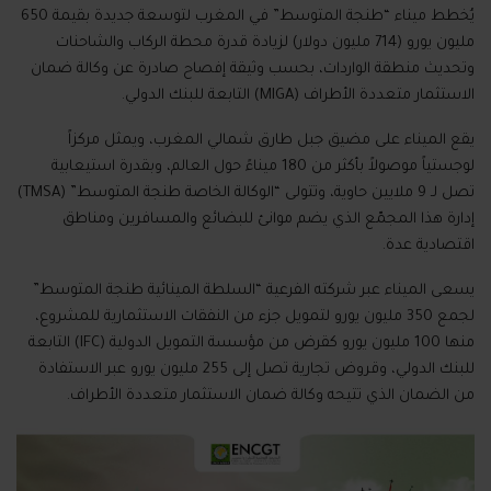
يُخطط ميناء “طنجة المتوسط” في المغرب لتوسعة جديدة بقيمة 650
مليون يورو (714 مليون دولار) لزيادة قدرة محطة الركاب والشاحنات
وتحديث منطقة الواردات، بحسب وثيقة إفصاح صادرة عن وكالة ضمان
الاستثمار متعددة الأطراف (MIGA) التابعة للبنك الدولي.
يقع الميناء على مضيق جبل طارق شمالي المغرب، ويمثل مركزاً
لوجستياً موصولاً بأكثر من 180 ميناءً حول العالم، وبقدرة استيعابية
تصل لـ 9 ملايين حاوية، وتتولى “الوكالة الخاصة طنجة المتوسط” (TMSA)
إدارة هذا المجمّع الذي يضم موانئ للبضائع والمسافرين ومناطق
اقتصادية عدة.
يسعى الميناء عبر شركته الفرعية “السلطة المينائية طنجة المتوسط”
لجمع 350 مليون يورو لتمويل جزء من النفقات الاستثمارية للمشروع،
منها 100 مليون يورو كقرض من مؤسسة التمويل الدولية (IFC) التابعة
للبنك الدولي، وقروض تجارية تصل إلى 255 مليون يورو عبر الاستفادة
من الضمان الذي تتيحه وكالة ضمان الاستثمار متعددة الأطراف.