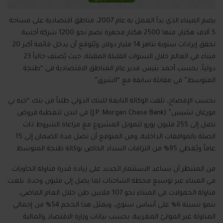
يضم الميناء الذي بدأ العمل به عام 2007، مناطق اقتصادية على مساحة
5 آلاف هكتار، منها 2500 هكتار مجهزة تضم نحو 1200 شركة أجنبية
تحقق إيرادات سنوية تناهز 14 مليار دولار، ويُتوقع أن يدخل قائمة أكبر 20
ميناء في العالم خلال السنوات القليلة المقبلة، حيث يُصنف حالياً 23
دولياً، بحسب أحمد بنيس مدير عام المناطق الاقتصادية في “طنجة
المتوسط” في مقابلة سابقة مع “الشرق”.
بحسب الإفصاح، تلقت الوكالة التابعة للبنك الدولي طلباً من بنك “جيه بي
مورغان تشيس” (J.P. Morgan Chase Bank) في لندن لتغطية قروض
تصل إلى 255 مليون يورو لتمويل المشروع مع مراعاة الشروط ذات
الصلة بالموافقات الداخلية، ومن المتوقع أن تصل مدة الضمان إلى 15
عاماً ويُغطي 95% من التزامات السداد الخاص بوكالة طنجة المتوسط.
من المنتظر أن يساعد الاستثمار الجديد على زيادة قدرة مناولة الحاويات
في الميناء عبر توسيع محطة الشاحنات لما يصل إلى مليون وحدة. بلغت
مناولة الحمولات في الميناء نحو 107 ملايين طن خلال العام الماضي،
بنمو نسبته 6% على أساس سنوي، ويمثل هذا الحجم 54% من إجمالي
المناولة عبر الموانئ المغربية، بحسب بيانات وزارة الاقتصاد والمالية.