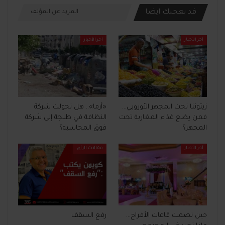
قد يعجبك ايضا
المزيد عن المؤلف
آخر الأخبار
آخر الأخبار
زيتوننا تحت المجهر الأوروبي…
«أرما».. هل تحولت شركة
فمن يضع غذاء المغاربة تحت
النظافة في طنجة إلى شركة
المجهر؟
فوق المحاسبة؟
آخر الأخبار
مقالات الرأي
حين تصمت قاعات الأفراح…
رفع السقف