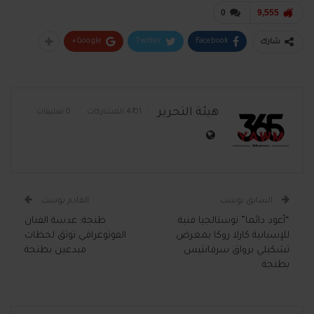
0
9,555
Google+
Twitter
Facebook
شارك
هيئة التحرير
4701 المشاركات
0 تعليقات
السابق بوست
القادم بوست
“أعود دائما” نوستالجيا فنية
طنجة: عدسة الفنان
للإسبانية كارلا روكا بمعرض
الفوتوغرافي توثق لحظات
تشكيلي برواق سرفانتيس
مبدعين بطنجة
بطنجة