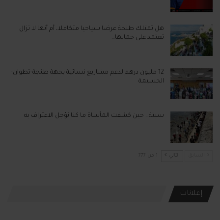
هل تمتلك طنجة عرضا سياحيا متكاملا، أم أنها لا تزال
تعتمد على جمالها…
12 مليون درهم لدعم مشاريع نسائية بجهة طنجة-تطوان-
الحسيمة
سبتة… حين كشفت المأساة ما كنا نؤجل الاعتراف به
السابق
التالي
1 من 777
إعلانات