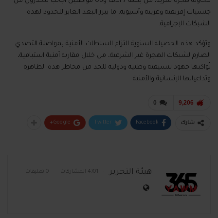
محاولة هجرة سرية، من بينها 7 آلاف و08 مواطنين أجانب ينحدرون من
جنسيات إفريقية وعربية وآسيوية، ما يبرز البعد العابر للحدود لهذه
الشبكات الإجرامية.
وتؤكد هذه الحصيلة السنوية التزام السلطات الأمنية بمواصلة التصدي
الصارم لشبكات الهجرة غير الشرعية، من خلال مقاربة أمنية استباقية،
تُواكبها جهود تنسيقية وطنية ودولية للحد من مخاطر هذه الظاهرة
وتداعياتها الإنسانية والأمنية.
0
9,206
Google+
Twitter
Facebook
شارك
هيئة التحرير
4701 المشاركات
0 تعليقات