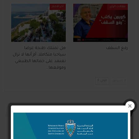
مقالات الرأي
آخر الأخبار
رفع السقف
هل تمتلك طنجة عرضا
سياحيا متكاملا، أم أنها لا تزال
تعتمد على جمالها الطبيعي
وموقعها…
السابق
التالي
اترك رد
Connect with: