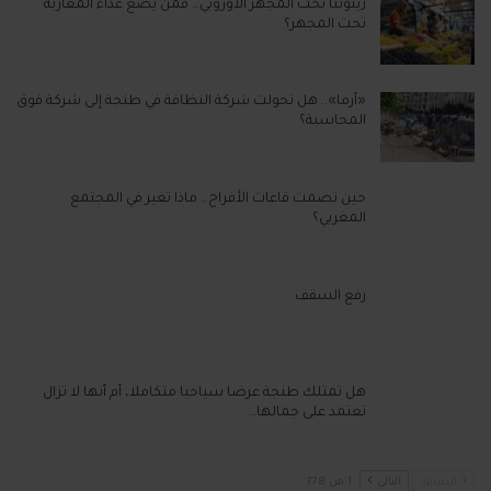
زيتوننا تحت المجهر الأوروبي… فمن يضع غذاء المغاربة
تحت المجهر؟
«أرما».. هل تحولت شركة النظافة في طنجة إلى شركة فوق
المحاسبة؟
حين تصمت قاعات الأفراح… ماذا تغير في المجتمع
المغربي؟
رفع السقف
هل تمتلك طنجة عرضا سياحيا متكاملا، أم أنها لا تزال
تعتمد على جمالها…
السابق
التالي
1 من 778