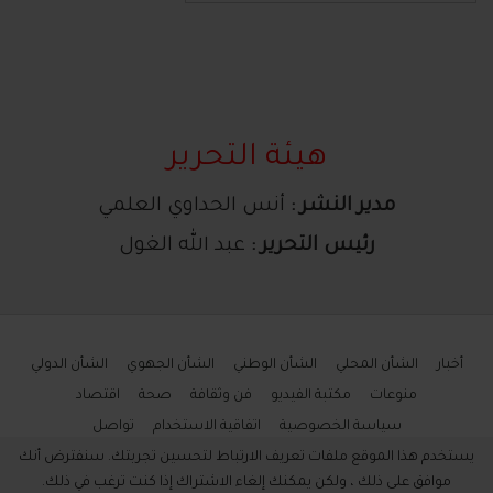
هيئة التحرير
مدير النشر :
أنس الحداوي العلمي
رئيس التحرير :
عبد الله الغول
أخبار
الشأن المحلي
الشأن الوطني
الشأن الجهوي
الشأن الدولي
منوعات
مكتبة الفيديو
فن وثقافة
صحة
اقتصاد
سياسة الخصوصية
اتفاقية الاستخدام
تواصل
يستخدم هذا الموقع ملفات تعريف الارتباط لتحسين تجربتك. سنفترض أنك
موافق على ذلك ، ولكن يمكنك إلغاء الاشتراك إذا كنت ترغب في ذلك.
2021/2018 © جميع الحقوق محفوظة - 365يوم