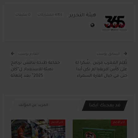
هيئة التحرير
4703 المشاركات
0 تعليقات
السابق بوست
القادم بوست
ظُلِم المغرب مرتين ..شُكرا له
جماعة طنجة تناقش برنامج
على كأس افريقيا لم تكن أبدا
تهيئة للاستعداد ل“كان
حتى في خيال القارة السمراء
2025” بعد إنتهائه
قد يعجبك ايضا
المزيد عن المؤلف
آخر الأخبار
آخر الأخبار