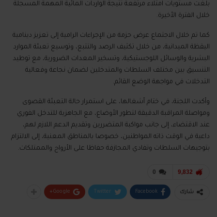
بلغت مستويات امتلاء مرتفعة نتيجة الواردات المائية المهمة المسجلة
خلال الفترة الأخيرة.
كما تم خلال الاجتماع عرض حزمة من الإجراءات الرامية إلى تعزيز دينامية
اليقظة الميدانية، من خلال تكثيف الرصد والتتبع، وتوسيع تعبئة الموارد
البشرية والوسائل اللوجستيكية، وتسخير المعدات الضرورية، مع توطيد
التنسيق بين مختلف السلطات والمتدخلين لضمان نجاعة وفعالية
التدخلات في مواجهة الوضع القائم.
وأكدت اللجنة، في ختام أشغالها، على استمرار حالة التعبئة القصوى
ومواصلة المراقبة الدقيقة لتطور الأوضاع، مع الجاهزية للتدخل الفوري
عند الاقتضاء، إلى جانب مواكبة المتضررين وتقديم الدعم اللازم لهم،
داعية في الوقت ذاته المواطنين، خصوصا بالمناطق المعنية، إلى الالتزام
بتوجيهات السلطات وتفادي المجازفة حفاظا على الأرواح والممتلكات.
0
9,832
Google+
Twitter
Facebook
شارك