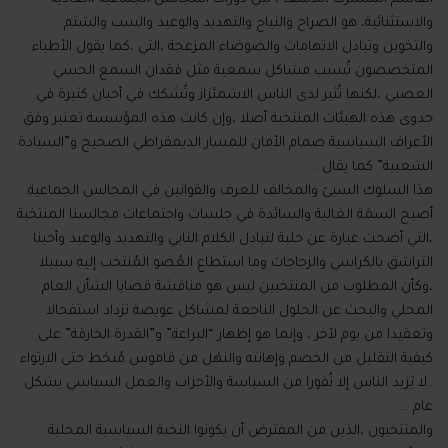
والاستثنائية، هو الصراخ والنياح والتهديد والوعيد والسب والشتم
والتخوين وتبادل الاتهامات والضوضاء المزعجة ،التي ،كما يقول الأطباء
المتخصصون تُسبب مشاكل سمعية مثل فقدان السمع الحسي
العصبي ،لكنها تُثير لدى الناس الاشمئزاز وتُشَكك في أحيان كثيرة في
جدوى هذه الهيئات المنتخبة أصلا ،وإن كانت هذه المؤسسة تعتبر وفق
الأعراف السياسية صمام الأمان للمسار الديمقراطي الصحيح و”السيادة
الشعبية” كما يقال ..
هذا السلوك السيئ والمخالف للعرف والقوانين في المجالس الجماعية
أصبح السمَة الغالبة والسائدة في جلسات واجتماعات مجالسنا المنتخبة
،التي أضحت عبارة عن حلبة لتبادل الكلام النابي والتهديد والوعيد وأحينا
التراشق بالكراسي والزجاجات وما استطاع العُضو المُنتخب إليه سبيلا
،وكأن المطلوب من المنتخبين ليس هو مناقشة قضايا الشأن العام
المحلي والبحث عن الحلول الناجعة لمشاكل عويصة تزداد استفحالا
وتعقيدا من يوم لآخر ، وإنما هو إظهار “البراعة” و”القدرة الخارقة” على
كيفية التقليل من الخصم وإهانته والنهْل من قاموس مُنحَط حتى الارتواء
..لا يَزيد الناس إلا نُفورا من السياسة والأحزاب والعمل السياسي بشكل
عام …
والمنتخبون ،الذين من المفترض أن يكونوا النخبة السياسية المحلية