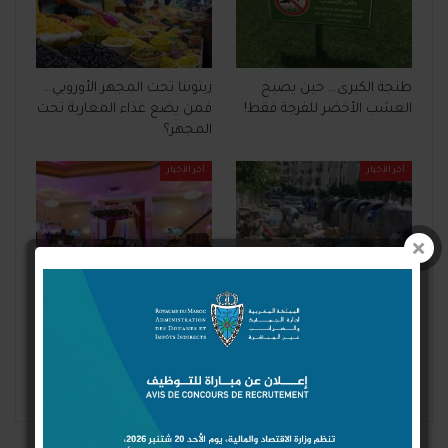
طنجة الكبرى… حين يصبح
زيتوننا تحت المجهر الأوروبي…
العشب الأخضر للفرجة فقط!
فمن يضع غذاء المغاربة تحت
المجهر؟
آخر الأخبار
آخر الأخبار
«أرما».. هل تحولت شركة
حين تصمت قاعات الأفراح…
النظافة في طنجة إلى شركة
ماذا تغير في المجتمع
فوق المحاسبة؟
المغربي؟
السابق
التالي