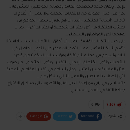
للإنجاز بإتقان خِدْمَة للمصلحة العامة ومصالح المواطنين المشروعة …
نحن على مدى خطوات من الانتخابات المحلية ،ولا نتمنى أن تُقدم لنا
الأحزاب “أشباه” المنتخبين الذين لا هَم لهم إلا شَغْل المواقع في
الهيئات المنتخبة من أجل اعتبارات شخصية أو اعتبارات أخرى ربما لا
نفهمها نحن المواطنون البسطاء …
والى حين الانتخابات القادمة ،نتمنى أن تُحقق لنا الأحزاب السياسية أمنيتنا
وتُقدم لنا نخبا تعكس فعلا التطور الديموقراطي النوعي الحاصل في
البلاد وتساهم في عملية بناء ثقافة ومؤسسات راسخة تتجاوز مُجرد
الانتخابات وتكون المُنطلق الإيجابي للتغيير ..ويكون المنتخبون خير صوت
يمثل المغاربة أحسن تمثيل ..وحتى تساهم في تغيير المفاهيم النمطية
التي إلْتصقت بالمنتخبين والعمل النيابي بشكل عام ..
والأساسي في رأيي هو إعادة الذين اعتزلوا التصويت الى صناديق الاقتراع
وإعادة الثقة في الفعل السياسي …
0
7,167
Google+
Twitter
Facebook
شارك