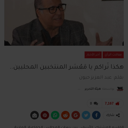
مقالات الرأي
آخر الأخبار
هكذا نَراكم يا مَعْشر المنتخبين المحليين..
بقلم: عبد العزيز حيون
بواسطة
هيئة التحرير
0
7,167
شارك
القاسم المشترك ،للأسف ، بين دورات المجالس الجماعية ،العادية