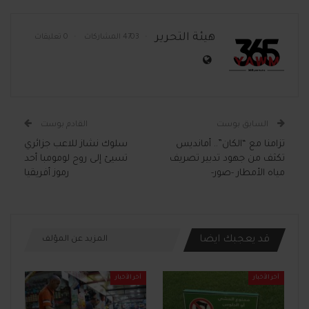
هيئة التحرير
4703 المشاركات
0 تعليقات
السابق بوست
القادم بوست
تزامنا مع “الكان”.. أمانديس
سلوك نشاز للاعب جزائري
تكثف من جهود تدبير تصريف
تسيئ إلى روح لومومبا أحد
مياه الأمطار -صور-
رموز أفريقيا
قد يعجبك ايضا
المزيد عن المؤلف
آخر الأخبار
آخر الأخبار