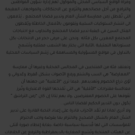
ومرآة الواقع السياسي المحلي والموكول لهم إدارة شؤون المواطنين
والترافع من أجل مصالحهم والتَرَفع عن الاحتكاكات والمواجهات العقيمة
التي تُعَطل زمن ممارسة الشأن العام وتدبير قضايا المجتمع ، يَدْفعون
الى انتشار السلوكيات السلبية ويَقومون بالأفعال الخاطئة ويُعْطون
المِثال السيئ في كيفية تدبير قضايا المجتمع والتجاوب مع احتياجات
المجتمع المغربي بكل فئاته ..ونحن على مرمى حجر من الانتخابات بكل
مستوياتها التمثيلية ،الآلية التي يختار بها الشعب ممثليه وتَسْمح
بالتداول في مواقع المسؤولية والمساهمة في رَسْم السياسات المحلية
…
وتعتقد فئة من المنتخبين في المجالس المحلية وغيرها أن ممارسة
“المعارضة” هي السب والشتم ورفع الأصوات بشكل مُفرط وعُدواني و
لَوْي ذراع الخصوم وتهديدهم ..فيما ترى “الأغلبية” من جهتها أن
معاكسة مقتراحات “الأقلية” هي التي تَمْنحها القوة الاعتبارية وتُبرز
تفَوقها على الخصوم المفترضين ،ولا يهم بَتاتا إن كان “زمن التراشق ”
يَحُول دون التدبير الحكيم لقضايا الناس ..
ولا أدري لماذا لم تَعُد الأحزاب قادرة على إعداد النخبة القادرة على تدبير
الشأن العام بالشكل الصحيح والالتزام بما يفرضه واجب الاحترام
للمؤسسات التي لها قُدسية سياسية خاصة ،بغاية إعطاء صورة مُثلى
عن الهيئات المنتخبة وتَشبع المغاربة بالديمقراطية والترفع عن الخلافات