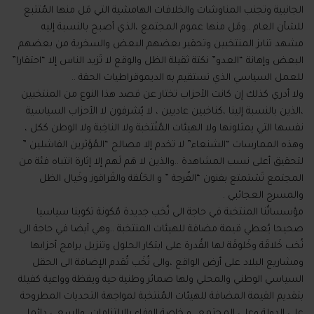
الجانبية وتجنب المناوشات والخلافات الهامشية التي مَل منها المُتتبع
للشأن العام ..ومَل منها عموم المجتمع ،الذي أصبح بالنسبة إليه
مشهد تنابز المنتخبين وتحقير بعضهم البعض والسخرية من بعضهم
البعض وإهانة “العدو” نكتة ثقيلة الظل والوقع لا تَزيد الناس إلا “احتقارا”
للعمل السياسي الذي تستقيم به الديموقراطيات الحقة ..
ولا أدري كذلك إن كانت الأحزاب تختار عن قصد هذا النوع من المنتخبين
،الذين بالنسبة إلينا ،كناخبين عاديين ، لا يُشرفون لا الأحزاب السياسية
نفسها التي يمثلونها ولا الهيئات المُنْتخبة ولا الناخِبة ولا الوطن ككل ،
وهذه الممارسات “الشنعاء” لا تخدم إلا مصالح “المُؤثرين الفاشلين ”
لتحقيق أعلى نسب المشاهدة ..والذين لا هَم لَهم إلا إثارة انتباه فئة من
المجتمع تَسْتمتع بفنون “الفُرجة ” و الحَلْقة والقَراقوز وخَيال الظل
والمسرح العجائبي .
مؤسساتُنا المنتخبة في حاجة الى نُخب جديدة مُكونة تكوينا سياسيا
صحيحا يُعطي قيمة مضافة للهيئات المنتخبة ..وهي أيضا في حاجة الى
نُخب خَلاقَة وخَلوقَة لها القُدرة على ابتكار الحلول وتنزيل برامج أحزابها
ومشاريع البلاد على أرض الواقع ،والى نُخَب تُقدم الإضافة الى الحقل
السياسي الوطني والمحلي ولها ضمائر وطنية حية ويقظة وواعية كفيلة
بتقديم القيمة المضافة للهيئات المُنتخبة لمواجهة التحديات المطروحة
على الدولة وعلى المجتمع ..و خاصة الوفاء بالالتزامات، والسعي دائما