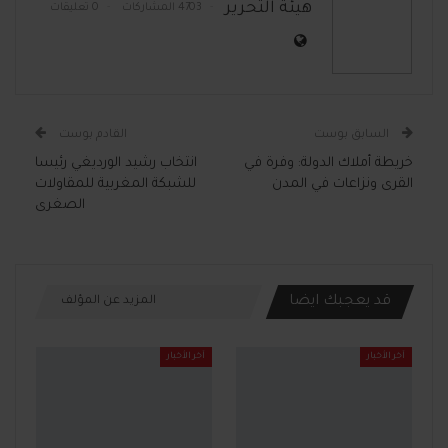
هيئة التحرير
4703 المشاركات
0 تعليقات
السابق بوست
القادم بوست
خريطة أملاك الدولة: وفرة في
انتخاب رشيد الورديغي رئيسا
القرى ونزاعات في المدن
للشبكة المغربية للمقاولات
الصغرى
قد يعجبك ايضا
المزيد عن المؤلف
آخر الأخبار
آخر الأخبار