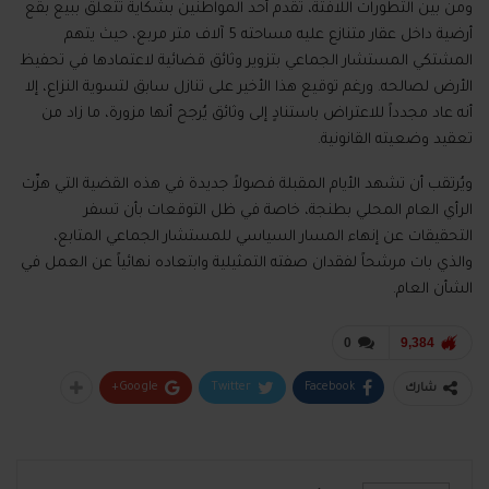
ومن بين التطورات اللافتة، تقدم أحد المواطنين بشكاية تتعلق ببيع بقع
أرضية داخل عقار متنازع عليه مساحته 5 آلاف متر مربع، حيث يتهم
المشتكي المستشار الجماعي بتزوير وثائق قضائية لاعتمادها في تحفيظ
الأرض لصالحه. ورغم توقيع هذا الأخير على تنازل سابق لتسوية النزاع، إلا
أنه عاد مجدداً للاعتراض باستنادٍ إلى وثائق يُرجح أنها مزورة، ما زاد من
تعقيد وضعيته القانونية.
ويُرتقب أن تشهد الأيام المقبلة فصولاً جديدة في هذه القضية التي هزّت
الرأي العام المحلي بطنجة، خاصة في ظل التوقعات بأن تسفر
التحقيقات عن إنهاء المسار السياسي للمستشار الجماعي المتابع،
والذي بات مرشحاً لفقدان صفته التمثيلية وابتعاده نهائياً عن العمل في
الشأن العام.
0
9,384
Google+
Twitter
Facebook
شارك