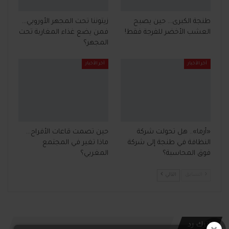
طنجة الكبرى… حين يصبح
زيتوننا تحت المجهر الأوروبي…
العشب الأخضر للفرجة فقط!
فمن يضع غذاء المغاربة تحت
المجهر؟
آخر الأخبار
آخر الأخبار
«أرما».. هل تحولت شركة
حين تصمت قاعات الأفراح…
النظافة في طنجة إلى شركة
ماذا تغير في المجتمع
فوق المحاسبة؟
المغربي؟
السابق
التالي
اترك رد