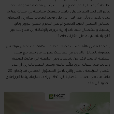
بطنجة أمر مساء اليوم بوضع (أ.ز)، نائب رئيس مقاطعة مغوغة، تحت
تدابير الحراسة النظرية، على خلفية تحقيقات متواصلة في ملفات عقارية
مثيرة للجدل. ويأتي هذا القرار في ظل توجيه اتهامات ثقيلة إلى المسؤول
الجماعي المنتمي لحزب التجمع الوطني للأحرار، تتعلق بتزوير وثائق
رسمية، واستعمال شهادات إدارية مزورة، بالإضافة إلى محاولات غير
قانونية للاستيلاء على عقارات خاصة.
ويواجه المعني بالأمر حسب مصادر محلية، شكايات عديدة من مواطنين
يتهمونه بالتحايل والتزوير في معاملات عقارية، من بينها بيع نفس
القطعة الأرضية لأكثر من شخص، وهي الواقعة التي فجّرت القضية
وأعادت فتح ملفات أخرى ظلّت عالقة. وتشير المعلومات إلى أن عدد
القضايا المرتبطة بالعقار والتي تلاحق المسؤول الجماعي قد يتجاوز 20
ملفاً، ما دفع الجهات القضائية إلى اتخاذ إجراءات صارمة، بينها قرار إغلاق
الحدود في حقه.