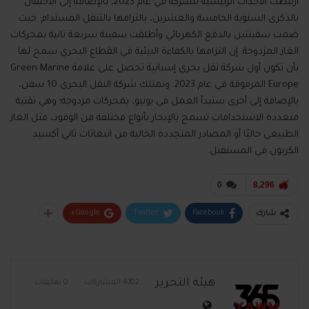
ارتبطت الأحداث الرئيسية للشركة في عام
2023
، بالإضافة إلى الاحتفال
بالذكرى السنوية الخامسة والعشرين، بالتزامها بالتنقل المستدام
:
حيث
ضمت
سفينتين
بالدفع الكهربائي وأطلقت
سفينة
سريعة
ثانية بمحركات
الغاز المزدوجة
.
إن التزامها بالكفاءة البيئية في القطاع البحري سمح لها
بأن تكون أول شركة نقل بحري إسبانية تحصل على علامة
Green Marine
Europe
المرموقة في عام
2023.
وتمتلك شركة النقل البحري
10
سفن،
بالإضافة إلى أخرى ستبدأ العمل في يونيو، بمحركات مزدوجة؛ وهي تقنية
متعددة الاستخدامات تسمح بالإبحار بأنواع مختلفة من الوقود، مثل الغاز
الطبيعي حاليًا أو المصادر المتجددة الخالية من انبعاثات ثاني أكسيد
الكربون في المستقبل
.
0
8,296
Google+
Twitter
Facebook
شارك
هيئة التحرير
4702 المشاركات
0 تعليقات