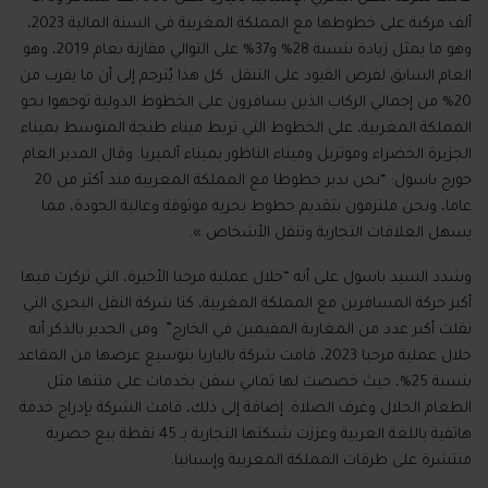
ألف مركبة على خطوطها مع المملكة المغربية في السنة المالية
2023
،
وهو ما يمثل زيادة بنسبة
28%
و
37%
على التوالي مقارنة بعام
2019
، وهو
العام السابق لفرض القيود على التنقل
.
كل هذا يُترجم إلى أن ما يقرب من
20%
من إجمالي الركاب الذين يسافرون على الخطوط الدولية توجهوا نحو
المملكة المغربية، على الخطوط التي تربط ميناء طنجة المتوسط بميناء
الجزيرة الخضراء وموتريل وميناء الناظور بميناء ألميريا
.
وقال المدير العام
جورج باسول
: “
نحن ندير خطوطا مع المملكة المغربية منذ أكثر من
20
عاما، ونحن ملتزمون بتقديم خطوط بحرية موثوقة وعالية الجودة، مما
يسهل العلاقات التجارية وتنقل الأشخاص
»
.
وشدد السيد باسول على أنه
“
خلال عملية مرحبا الأخيرة، التي تركزت فيها
أكبر حركة المسافرين مع المملكة المغربية، كنا شركة النقل البحري التي
نقلت أكبر عدد من المغاربة المقيمين في الخارج
”
.
ومن الجدير بالذكر أنه
خلال عملية مرحبا
2023
، قامت شركة بالياريا بتوسيع عرضها من المقاعد
بنسبة
25%
، حيث خصصت لها ثماني سفن بخدمات على متنها مثل
الطعام الحلال وغرف الصلاة
.
إضافة إلى ذلك، قامت الشركة بإدراج خدمة
هاتفية باللغة العربية وعززت شبكتها التجارية بـ
45
نقطة بيع حصرية
منتشرة على طرقات المملكة المغربية وإسبانيا
.