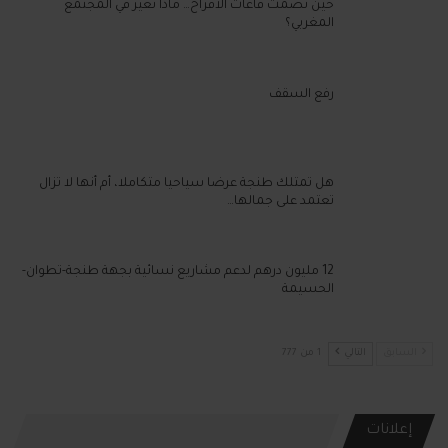
حين تصمت قاعات الأفراح… ماذا تغير في المجتمع
المغربي؟
رفع السقف
هل تمتلك طنجة عرضا سياحيا متكاملا، أم أنها لا تزال
تعتمد على جمالها…
12 مليون درهم لدعم مشاريع نسائية بجهة طنجة-تطوان-
الحسيمة
السابق
التالي
1 من 777
إعلانات