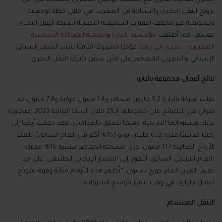
ترويج النقل البحري والسياحة في المغرب، من خلال خطة تواصلية
وتسويقية عبر مختلف القنوات السمعية البصرية لشركة النقل البحري
نفسها
.
كما أطلقت
مؤسسة بالياريا
و
جمعية الصداقة الأندلسية
المغربية
–
منتدى ابن رشد
مؤخرًا مشروعًا ثقافيًا لنشر الشعر النسائي
الإسباني والمغربي المعاصر على متن سفن شركة النقل البحري
.
نتائج أعمال مجموعة بالياريا
نقلت شركة بالياريا
5.2
مليون مسافر و
1.4
مليون مركبة و
7.4
مليون متر
طولي من البضائع على خطوطها الـ
25
خلال السنة المالية
2023
، متجاوزة
بذلك مستوياتها التاريخية
.
وفيما يتعلق بالمداخيل، فقد حققت أيضًا إلى
رقمًا قياسيًا قدره
652
مليون يورو
(15%
أكثر من العام السابق
).
بلغت
الأرباح الصافية
117
مليون يورو، مسجلة انخفاضًا بنسبة
16%
مقارنة
بالعام التاريخي السابق، لتعود إلى المسار الإيجابي الطبيعي
.
على حد
تعبير المدير العام جورج باسول
: “
تُظهر هذه الأرقام متانة وقوة نموذج
أعمال بالياريا، في وقت يتميز بتوسع الشركة
»
.
التنقل المستدام