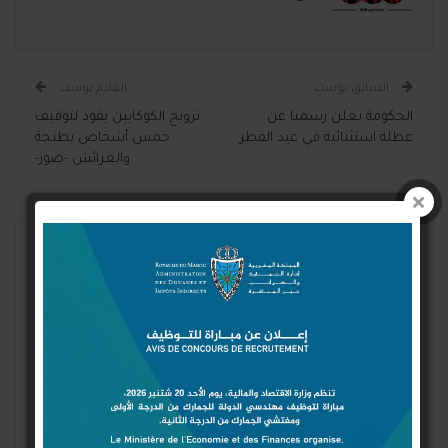
السابق بوست
القادم بوست
الحكومة تعلن رسميا عن
ترويج الكوكايين يقود لتوقيف
عطلة استثنائية في عيد الفطر
خمس أشخاص بطنجة
والعرائش -صور-
قد يعجبك ايضا
المزيد عن المؤلف
آخر الأخبار
آخر الأخبار
زيتوننا تحت المجهر الأوروبي…
«أرما».. هل تحولت شركة