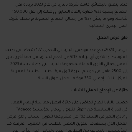
فيما يتعلق بالبضائع، قامت شركة بالياريا في عام
2023
بزيادة نقل
البضائع بنسبة
33%
مقارنة بالعام السابق ووصلت إلى نقل
150.000
شاحنة، وهو ما يمثل
27%
من إجمالي البضائع المنقولة بواسطة شركة
النقل البحري الإسبانية
.
خلق فرص العمل
في عام
2023
، بلغ عدد موظفي بالياريا في المغرب
127
شخصًا في طنجة
المتوسط والناظور، أي بزيادة
15%
عن العام السابق
.
من جهة أخرى، يبرز
أنه من إجمالي القوى العاملة لمجموعة بالياريا، التي وصلت سنة
2023
إلى
2500
عامل في موسم الذروة لأول مرة، احتلت الجنسية المغربية
المركز الثالث بإجمالي
350
موظفا يعمل طوال السنة
.
جائزة عن الإدماج المهني للشباب
حصلت بالياريا العام الماضي على جائزة أفضل ممارسة لإدماج العمال
في الدورة السادسة من
“
جوائز التنوع والإدماج لمؤسسة
Adecco
”
و
“
نادي التميز في الاستدامة
”
عن مشروعها لتكوين الشباب وخلق فرص
العمل الذي يستهدف التكوين المهني للطلاب في المغرب
.
اعترفت كلا
المؤسستين بالتحالف بين القطاعين العام والخاص الذي بدأ في عام