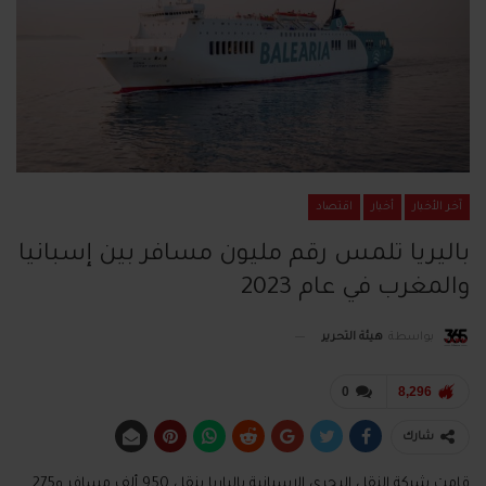
آخر الأخبار
أخبار
اقتصاد
باليريا تلمس رقم مليون مسافر بين إسبانيا
والمغرب في عام 2023
بواسطة
هيئة التحرير
0
8,296
شارك
قامت شركة النقل البحري الإسبانية بالياريا بنقل
950
ألف مسافر و
275