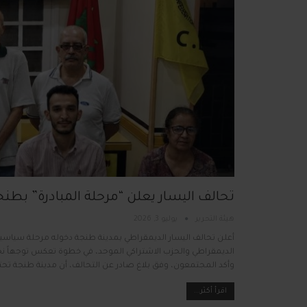
تحالف اليسار يعلن “مرحلة المبادرة” بطنج
هيئة التحرير
يوليو 3, 2026
أعلن تحالف اليسار الديمقراطي بمدينة طنجة دخوله مرحلة سياسي
الديمقراطي والحزب الاشتراكي الموحد، في خطوة تعكس توجهاً نحو 
وأكد المجتمعون، وفق بلاغ صادر عن التحالف، أن مدينة طنجة تحت
اقرأ أكثر...