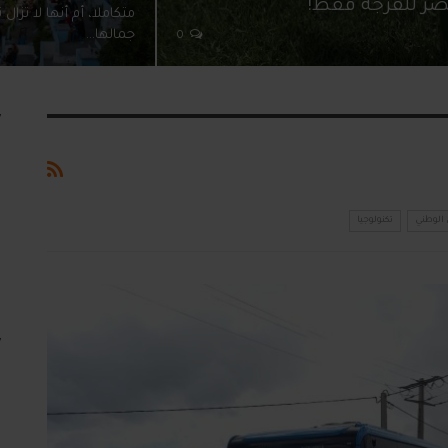
ضر للفرجة فقط!
متكاملا، أم أنها لا تزال
جمالها…
0
الوطني
تكنولوجيا