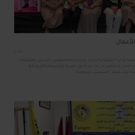
للأعمال
0
لرسمية لوزارة الصناعة و التجارة، وبمشاركة مسؤولين حكوميين، ومنظمات
أعمال وممثلين عن عدد من الدول العربية والإفريقية والأوروبية و
ة طنجة تحت شعار: "السياسات العمومية…