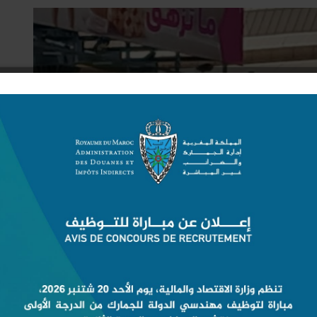
طنجة خارج فرحة الأسود.. أين عمدة المدينة من إحداث “Fan Zone” لعشاق المنتخب