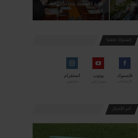
 تعتمد على
اختبار الحصيلة: ماذا تحقق للمدينة
قبل…
إشترك معنا
فايسبوك
يوتوب
انستغرام
الإعجابات
مشتركين
متابعون
آخر الأخبار