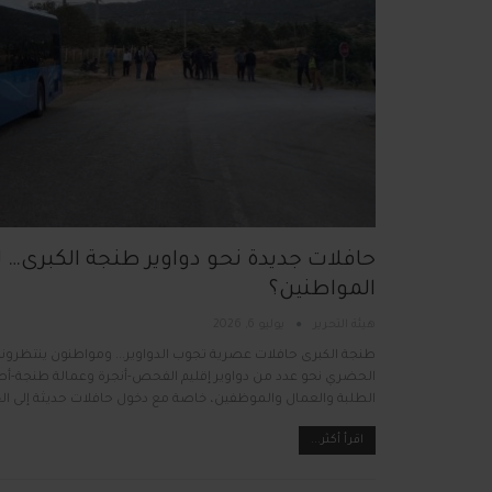
حافلات جديدة نحو دواوير طنجة الكبرى… 
المواطنين؟
هيئة التحرير
يوليو 6, 2026
طنجة الكبرى حافلات عصرية تجوب الدواوير... ومواطنون ينتظر
الحضري نحو عدد من دواوير إقليم الفحص-أنجرة وعمالة طنجة-أص
الطلبة والعمال والموظفين، خاصة مع دخول حافلات حديثة إلى الخ
اقرأ أكثر...