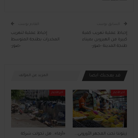
السابق بوست
القادم بوست
إحباط عملية تهريب كمية
إخباط عملية لتهريب
كبيرة من الهيروين بميناء
المخدرات بطنجة المتوسط
طنجة المدينة -صور-
-صور-
قد يعجبك ايضا
المزيد عن المؤلف
آخر الأخبار
آخر الأخبار
زيتوننا تحت المجهر الأوروبي…
«أرما».. هل تحولت شركة