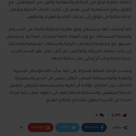
باعتماد مقاربة ترتكز على النجاعة والشفافية والقرب من المواطنين، مع
إطلاق برامج استثمارية كبرى تهدف إلى تحديث البنيات التحتية وضمان
عدالة مجالية في الولوج إلى خدمات الماء والكهرباء والتطهير.
كما أوضحت أنها ستشتغل وفق مقاربة تشاركية قائمة على الانسجام
والتنمية المستدامة، مع إيلاء أهمية خاصة للتحديات المناخية. وستعمل
بتنسيق مع مجموعة الجماعات الترابية والسلطات العمومية والمحلية،
إلى جانب مختلف الشركاء والفاعلين، من أجل جعل عقد التدبير الجديد
تجربة ناجحة وذات أثر إيجابي على ساكنة الجهة.
وشددت الإدارة العامة للشركة على أنها عبأت كافة الوسائل البشرية
والتقنية واللوجستيكية لضمان انتقال سلس في التدبير واستمرارية
الخدمات دون انقطاع، مؤكدة أن أطرها ومستخدميها ملتزمون بالعمل
لخدمة المرتفقين والاستجابة لانتظاراتهم، في خطوة تمثل بداية مرحلة
جديدة في التدبير الجهوي المندمج لقطاع التوزيع.
0
9,205
Google+
Twitter
Facebook
شارك