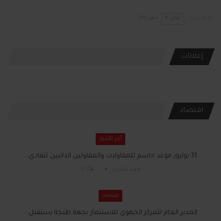
السابق
التالي
1 من 777
إعلانات
اقتصاد
آخر الأخبار
31 يوليوز موعد حاسم للمقاولات والمقاولين الذاتيين لتفادي…
هيئة التحرير
0
اقتصاد
المدير العام للمركز الجهوي للاستثمار بجهة طنجة يستقبل…