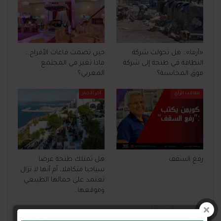
«أرما».. هل تحولت شركة
حين تصمت قاعات الأفراح…
النظافة في طنجة إلى شركة
ماذا تغير في المجتمع
فوق المحاسبة؟
المغربي؟
مقالات الرأي
آخر الأخبار
رفع السقف
هل تمتلك طنجة عرضا
سياحيا متكاملا، أم أنها لا تزال
تعتمد على جمالها الطبيعي
وموقعها…
السابق
التالي