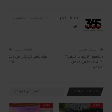
هيئة التحرير
4701 المشاركات
0 تعليقات
السابق بوست
القادم بوست
ديناصور “الأشواك المترية”..
والد ناصر الزفزافي في ذمة
اكتشاف عالمي مذهل
الله
بالمغرب
قد يعجبك ايضا
المزيد عن المؤلف
آخر الأخبار
آخر الأخبار